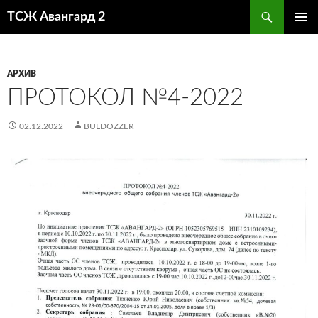
Поиск
ТСЖ Авангард 2
ПЕРЕЙТИ
ОСНОВ
К
МЕНЮ
СОДЕРЖИМОМУ
АРХИВ
ПРОТОКОЛ №4-2022
02.12.2022
BULDOZZER