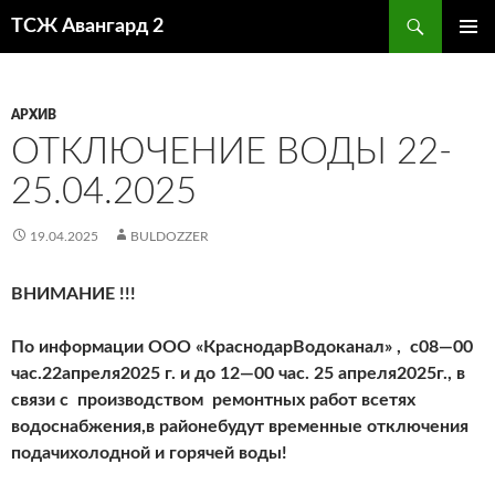
Поиск
ТСЖ Авангард 2
ПЕРЕЙТИ
ОСНОВ
К
МЕНЮ
СОДЕРЖИМОМУ
АРХИВ
ОТКЛЮЧЕНИЕ ВОДЫ 22-
25.04.2025
19.04.2025
BULDOZZER
ВНИМАНИЕ !!!
По информац
ии ООО «
КраснодарВодоканал
» ,
с
08
—
00
час.
2
2
апреля
202
5
г. и до
1
2
—
00
час.
25 апреля
202
5
г.
,
в
связи
с производством
ремонтных работ в
сетях
водоснабжения
,
в
районе
буд
ут
временные
отключе
н
ия
подач
и
холодной
и
горячей воды
!