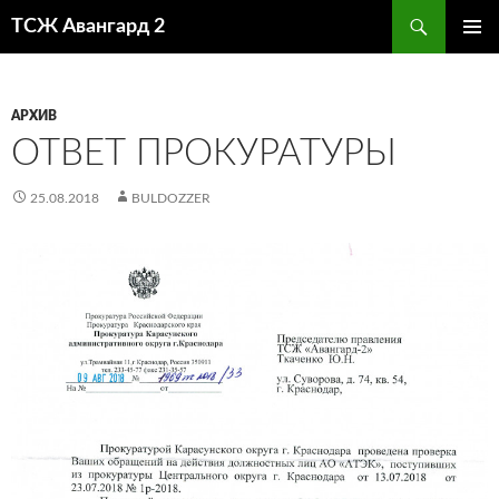
Поиск
ТСЖ Авангард 2
ПЕРЕЙТИ
ОСНОВ
К
МЕНЮ
СОДЕРЖИМОМУ
АРХИВ
ОТВЕТ ПРОКУРАТУРЫ
25.08.2018
BULDOZZER